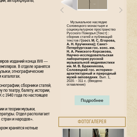
ции, авторефераты,
Музыкальное наследие
Соловецкого монастыря и
социокультурное пространство
Русского Поморья [Текст] :
сборник статей и публикаций
текстов
/ [сост. М. С. Егорова,
А. Н. Кручинина]; Санкт-
Петербургская гос. конс. им.
Н. А. Римского-Корсакова,
Научно-исследовательская
лаборатория русской
яров изданий конца XVII —
музыкальной медиевистики
им. М. В. Бражникова,
мпляров. В отделе хранятся
Соловецкий гос. историко-
узыки, этнографические
архитектурный и природный
 каталогах.
музей-заповедник
. Вып. 1,
2020. - 311 с. (Введено
оглавление)
онографии, сборники статей,
по театру, балету, истории,
 с 1940 года по настоящее
Подробнее
ии и теории музыки,
ературы. Отдел располагает
стран и народов».
ФОТОГАЛЕРЕЯ
ором хранятся нотные