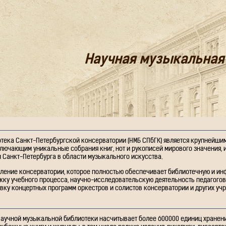
Научная музыкальная
тека Санкт-Петербургской консерватории (НМБ СПбГК) является крупнейш
лючающим уникальные собрания книг, нот и рукописей мирового значения,
Санкт-Петербурга в области музыкального искусства.
ление консерватории, которое полностью обеспечивает библиотечную и и
у учебного процесса, научно-исследовательскую деятельность педагогов
овку концертных программ оркестров и солистов консерватории и других уч
аучной музыкальной библиотеки насчитывает более 600000 единиц хранени