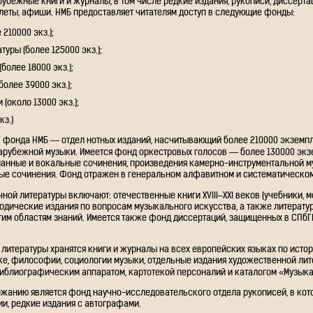
рубежные книги и журналы, в том числе редкие издания, рукописи, диссерта
леты, афиши. НМБ предоставляет читателям доступ в следующие фонды:
210000 экз.);
туры (более 125000 экз.);
более 18000 экз.);
олее 39000 экз.);
(около 13000 экз.);
кз.)
 фонда НМБ — отдел нотных изданий, насчитывающий более 210000 экземпл
зарубежной музыки. Имеется фонд оркестровых голосов — более 130000 экзе
ианные и вокальные сочинения, произведения камерно-инструментальной м
ые сочинения. Фонд отражен в генеральном алфавитном и систематическом
ной литературы включают: отечественные книги XVIII–XXI веков (учебники, м
одические издания по вопросам музыкального искусства, а также литературу 
гим областям знаний. Имеется также фонд диссертаций, защищенных в СПбГК
литературы хранятся книги и журналы на всех европейских языках по истор
ике, философии, социологии музыки, отдельные издания художественной лит
блиографическим аппаратом, картотекой персоналий и каталогом «Музыка 
жанию является фонд научно-исследовательского отдела рукописей, в кот
и, редкие издания с автографами.