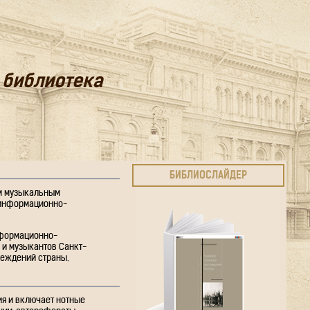
 библиотека
БИБЛИОСЛАЙДЕР
им музыкальным
 информационно-
нформационно-
 и музыкантов Санкт-
реждений страны.
я и включает нотные