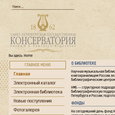
Вы здесь:
Home
О БИБЛИОТЕКЕ
ГЛАВНОЕ МЕНЮ
Научная музыкальная библио
Главная
книгохранилищем России, вк
библиографическим центром 
Электронный каталог
НМБ — структурное подразде
Электронная библиотека
библиографическую поддержк
Петербурга и России, подгот
Новые поступления
ФОНДЫ
Фотогалерея
На сегодняшний день фонд Н