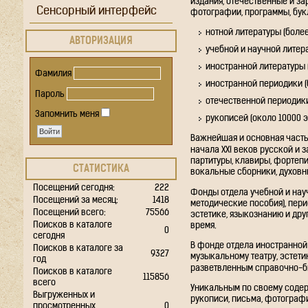
издания, отечественные и за
Сенсорный интерфейс
фотографии, программы, бук
нотной литературы (более 
АВТОРИЗАЦИЯ
учебной и научной литера
иностранной литературы (
Фамилия
иностранной периодики (б
Пароль
отечественной периодики 
Запомнить меня
рукописей (около 10000 э
Важнейшая и основная часть
начала XXI веков русской и 
партитуры, клавиры, фортеп
СТАТИСТИКА
вокальные сборники, духовн
Посещений сегодня:
222
Фонды отдела учебной и науч
Посещений за месяц:
1418
методические пособия), пери
Посещений всего:
75566
эстетике, языкознанию и дру
Поисков в каталоге
время.
0
сегодня
В фонде отдела иностранной 
Поисков в каталоге за
9327
музыкальному театру, эстет
год
разветвленным справочно-би
Поисков в каталоге
115856
всего
Уникальным по своему содер
Выгруженных и
рукописи, письма, фотографи
просмотренных
0