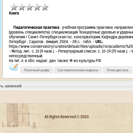
Книга
Педагогическая практика
: учебная программа практики: направлени
(уровень специалитета): специализация "Концертные духовые и ударные
обучения / Санкт-Петербургская гос. консерватория, Кафедра деревянны
Петербург ; Саратов : Амирит, 2024. - 28 с. : табл. -
URL:
https://www.conservatory.ru/sites/default/files/uploads/rio/academic%
- Метод. лит.: с. 16 (9 назв.). - Репертуарный список: с. 16-19 (70 назв.). -
непосредственный.
На тит. л. в обл. надзаг. дан. также: М-во культуры РФ
Полочный шифр
Систематические индексы
Точки доступа
ть записей
All Rights Reserved © 2026