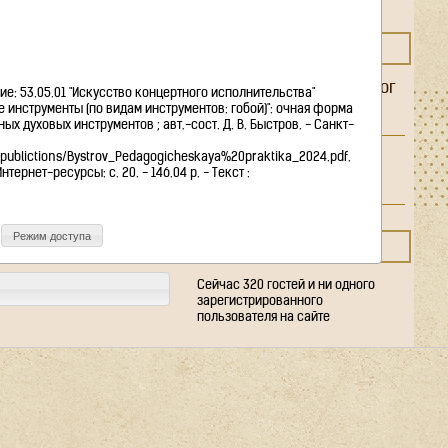
Рукописи
ЭЛЕКТРОННЫЙ КАТАЛОГ
Электронный каталог
е: 53.05.01 "Искусство концертного исполнительства"
библиотеки
 инструменты (по видам инструментов: гобой)": очная форма
консерватории
х духовых инструментов ; авт.-сост. Д. В. Быстров. - Санкт-
Фонд Научно-
20publictions/Bystrov_Pedagogicheskaya%20praktika_2024.pdf.
исследовательского
 Интернет-ресурсы: с. 20. - 146.04 р. - Текст :
отдела рукописей
Выбрать все
Режим доступа
СЕЙЧАС НА САЙТЕ
Сейчас 320 гостей и ни одного
зарегистрированного
пользователя на сайте